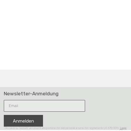
Newsletter-Anmeldung
Anmelden
Cliccando su “iscriviti” acconsenti alla gestione dei dati personali ai sensi del regolamento UE 679/2016.
Leggi