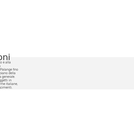
oni
a
o e alla
à
 Palange fino
 piano della
a generale.
ggetti in
rme italiane,
scimenti.