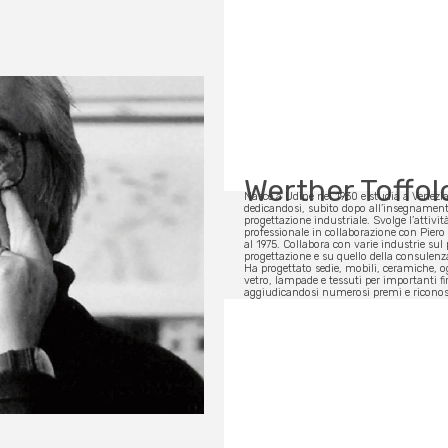
Werther Toffol
Nasce a Udine nel 1930 e studia a Venezi
dedicandosi, subito dopo all’insegnament
progettazione industriale. Svolge l’attivit
professionale in collaborazione con Piero
al 1975. Collabora con varie industrie sul
progettazione e su quello della consulenz
Ha progettato sedie, mobili, ceramiche, o
vetro, lampade e tessuti per importanti fi
aggiudicandosi numerosi premi e ricono