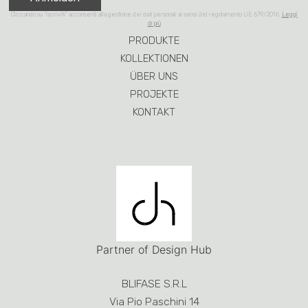
Partner of Design Hub
BLIFASE S.R.L
Via Pio Paschini 14
33040 Corno di Rosazzo UD
ITALIA
P.I. /c.f. 02266890306
Tel.
+39 0432 759051
– Fax +39 0432 753190
blifase@blifase.it
Design and Development by
RoomZero
Creative solutions and
MAdeMA
Studio
Informativa
Questo sito o gli strumenti terzi da questo utilizzati si