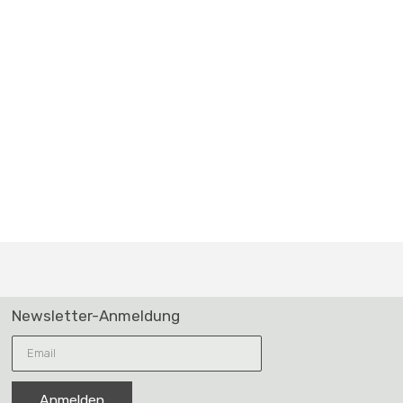
Anmelden
Cliccando su “iscriviti” acconsenti alla gestione dei dati personali ai sensi del regolamento UE 679/2016.
Leggi
di più
PRODUKTE
KOLLEKTIONEN
ÜBER UNS
PROJEKTE
KONTAKT