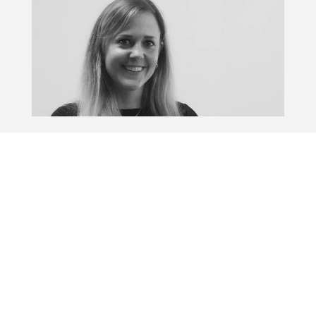
EB LAB
Il nostro studio tecnico mette a disposizione la propria
esperienza e creatività per fornire soluzioni
personalizzate e un supporto continuo in ogni fase del