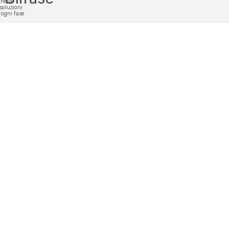
one la
 soluzioni
 ogni fase