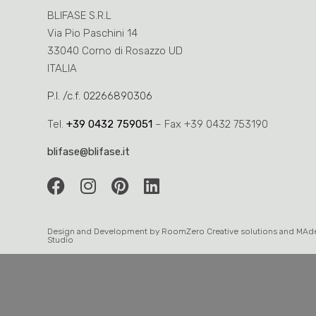
BLIFASE S.R.L
Via Pio Paschini 14
33040 Corno di Rosazzo UD
ITALIA
P.I. /c.f. 02266890306
Tel.
+39 0432 759051
– Fax +39 0432 753190
blifase@blifase.it
Design and Development by
RoomZero
Creative solutions and
MAd
Studio