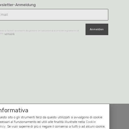
wsletter-Anmeldung
Anmelden
ando su “iscriviti” acconsenti alla gestione dei dati personali ai sensi del regolamento UE
2016.
Leggi di più
nformativa
esto sito o gli strumenti terzi da questo utilizzati si avvalgono di cookie
cessari al funzionamento ed utili alle finalità illustrate nella
Cookie
licy
. Se vuoi saperne di più o negare il consenso a tutti o ad alcuni cookie,