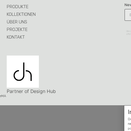
Ne
PRODUKTE
KOLLEKTIONEN
ÜBER UNS
PROJEKTE
Clicc
679/
KONTAKT
Partner of Design Hub
eMA
I
Qu
ne
po