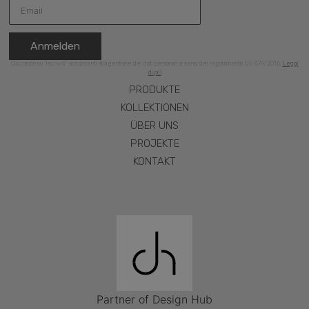
Anmelden
Cliccando su “iscriviti” acconsenti alla gestione dei dati personali ai sensi del regolamento UE 679/2016.
Leggi
di più
PRODUKTE
KOLLEKTIONEN
ÜBER UNS
PROJEKTE
KONTAKT
Partner of Design Hub