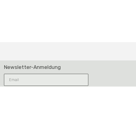
Newsletter-Anmeldung
Anmelden
Cliccando su “iscriviti” acconsenti alla gestione dei dati personali ai sensi del regolamento UE 679/2016.
Leggi
di più
PRODUKTE
KOLLEKTIONEN
ÜBER UNS