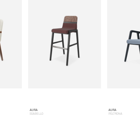
AURA
AURA
SGABELLO
POLTRONA