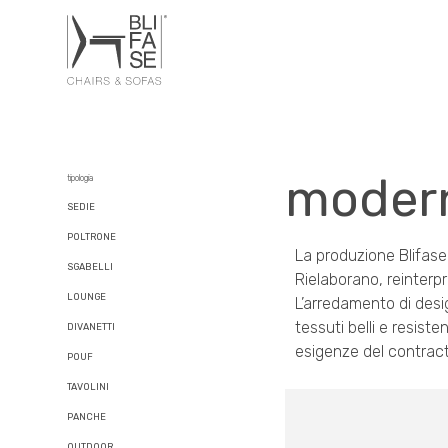
moder
tipologia
SEDIE
POLTRONE
La produzione Blifase 
SGABELLI
Rielaborano, reinterpr
LOUNGE
L’arredamento di desig
tessuti belli e resiste
DIVANETTI
esigenze del contract
POUF
TAVOLINI
PANCHE
OUTDOOR