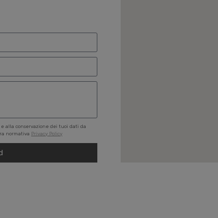
 e alla conservazione dei tuoi dati da
stra normativa
Privacy Policy
d