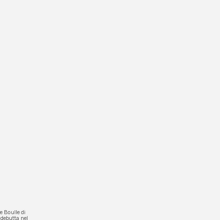
le Boulle di
e debutta nel