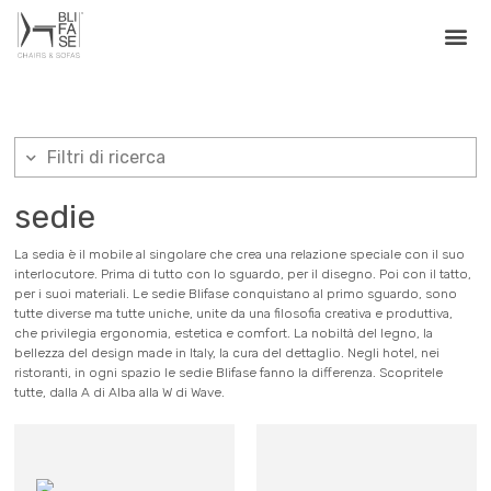
Filtri di ricerca
sedie
La sedia è il mobile al singolare che crea una relazione speciale con il suo
interlocutore. Prima di tutto con lo sguardo, per il disegno. Poi con il tatto,
per i suoi materiali. Le sedie Blifase conquistano al primo sguardo, sono
tutte diverse ma tutte uniche, unite da una filosofia creativa e produttiva,
che privilegia ergonomia, estetica e comfort. La nobiltà del legno, la
bellezza del design made in Italy, la cura del dettaglio. Negli hotel, nei
ristoranti, in ogni spazio le sedie Blifase fanno la differenza. Scopritele
tutte, dalla A di Alba alla W di Wave.