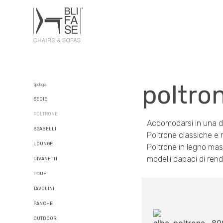
poltro
tipologia
SEDIE
POLTRONE
Accomodarsi in una di
SGABELLI
Poltrone classiche e m
LOUNGE
Poltrone in legno mass
modelli capaci di ren
DIVANETTI
POUF
TAVOLINI
PANCHE
OUTDOOR