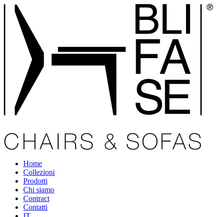
Home
Collezioni
Prodotti
Chi siamo
Contract
Contatti
IT