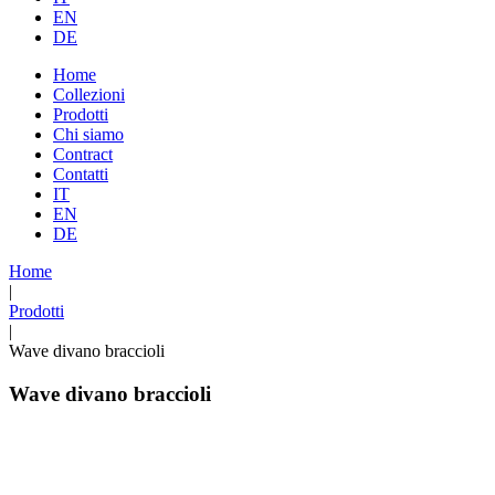
EN
DE
Home
Collezioni
Prodotti
Chi siamo
Contract
Contatti
IT
EN
DE
Home
|
Prodotti
|
Wave divano braccioli
Wave divano braccioli