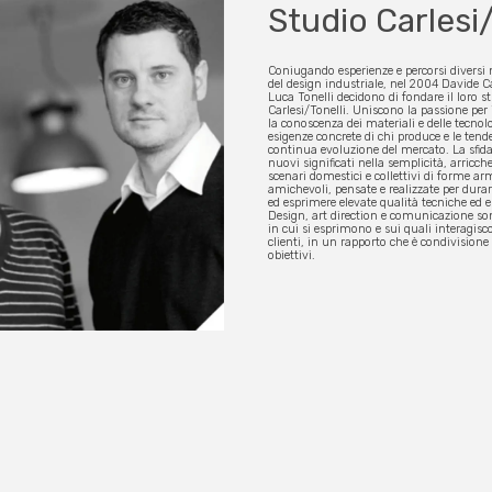
Studio Carlesi/
Coniugando esperienze e percorsi diversi n
del design industriale, nel 2004 Davide C
Luca Tonelli decidono di fondare il loro s
Carlesi/Tonelli. Uniscono la passione per 
la conoscenza dei materiali e delle tecnolo
esigenze concrete di chi produce e le tend
continua evoluzione del mercato. La sfida
nuovi significati nella semplicità, arricch
scenari domestici e collettivi di forme a
amichevoli, pensate e realizzate per dura
ed esprimere elevate qualità tecniche ed e
Design, art direction e comunicazione so
in cui si esprimono e sui quali interagisc
clienti, in un rapporto che è condivisione 
obiettivi.