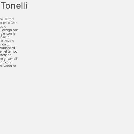
Tonelli
el settore
arlesi e Gian
tudio
il design con
gie, con le
enze in
 è trovare
endo gli
rmoniose ed
re nel tempo
stetiche.
no gli ambiti
ono con i
di valori ed