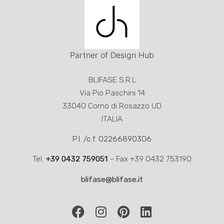
Partner of Design Hub
BLIFASE S.R.L
Via Pio Paschini 14
33040 Corno di Rosazzo UD
ITALIA
P.I. /c.f. 02266890306
Tel.
+39 0432 759051
– Fax +39 0432 753190
blifase@blifase.it