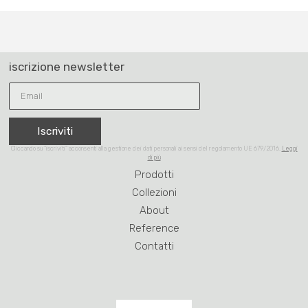
iscrizione newsletter
Iscriviti
Cliccando su “iscriviti” acconsenti alla gestione dei dati personali ai sensi del regolamento UE 679/2016.
Leggi
di più
Prodotti
Collezioni
About
Reference
Contatti