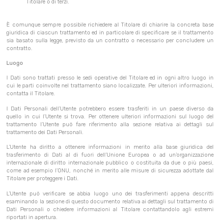
Titolare o di terzi.
È comunque sempre possibile richiedere al Titolare di chiarire la concreta base
giuridica di ciascun trattamento ed in particolare di specificare se il trattamento
sia basato sulla legge, previsto da un contratto o necessario per concludere un
contratto.
Luogo
I Dati sono trattati presso le sedi operative del Titolare ed in ogni altro luogo in
cui le parti coinvolte nel trattamento siano localizzate. Per ulteriori informazioni,
contatta il Titolare.
I Dati Personali dell’Utente potrebbero essere trasferiti in un paese diverso da
quello in cui l’Utente si trova. Per ottenere ulteriori informazioni sul luogo del
trattamento l’Utente può fare riferimento alla sezione relativa ai dettagli sul
trattamento dei Dati Personali.
L’Utente ha diritto a ottenere informazioni in merito alla base giuridica del
trasferimento di Dati al di fuori dell’Unione Europea o ad un’organizzazione
internazionale di diritto internazionale pubblico o costituita da due o più paesi,
come ad esempio l’ONU, nonché in merito alle misure di sicurezza adottate dal
Titolare per proteggere i Dati.
L’Utente può verificare se abbia luogo uno dei trasferimenti appena descritti
esaminando la sezione di questo documento relativa ai dettagli sul trattamento di
Dati Personali o chiedere informazioni al Titolare contattandolo agli estremi
riportati in apertura.