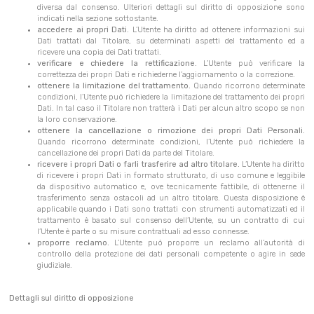
diversa dal consenso. Ulteriori dettagli sul diritto di opposizione sono
indicati nella sezione sottostante.
accedere ai propri Dati.
L’Utente ha diritto ad ottenere informazioni sui
Dati trattati dal Titolare, su determinati aspetti del trattamento ed a
ricevere una copia dei Dati trattati.
verificare e chiedere la rettificazione.
L’Utente può verificare la
correttezza dei propri Dati e richiederne l’aggiornamento o la correzione.
ottenere la limitazione del trattamento.
Quando ricorrono determinate
condizioni, l’Utente può richiedere la limitazione del trattamento dei propri
Dati. In tal caso il Titolare non tratterà i Dati per alcun altro scopo se non
la loro conservazione.
ottenere la cancellazione o rimozione dei propri Dati Personali.
Quando ricorrono determinate condizioni, l’Utente può richiedere la
cancellazione dei propri Dati da parte del Titolare.
ricevere i propri Dati o farli trasferire ad altro titolare.
L’Utente ha diritto
di ricevere i propri Dati in formato strutturato, di uso comune e leggibile
da dispositivo automatico e, ove tecnicamente fattibile, di ottenerne il
trasferimento senza ostacoli ad un altro titolare. Questa disposizione è
applicabile quando i Dati sono trattati con strumenti automatizzati ed il
trattamento è basato sul consenso dell’Utente, su un contratto di cui
l’Utente è parte o su misure contrattuali ad esso connesse.
proporre reclamo.
L’Utente può proporre un reclamo all’autorità di
controllo della protezione dei dati personali competente o agire in sede
giudiziale.
Dettagli sul diritto di opposizione