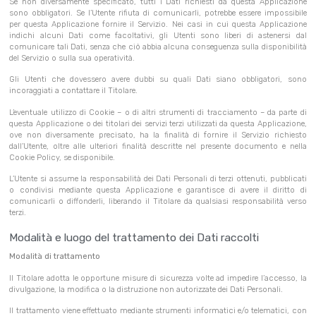
Se non diversamente specificato, tutti i Dati richiesti da questa Applicazione
sono obbligatori. Se l’Utente rifiuta di comunicarli, potrebbe essere impossibile
per questa Applicazione fornire il Servizio. Nei casi in cui questa Applicazione
indichi alcuni Dati come facoltativi, gli Utenti sono liberi di astenersi dal
comunicare tali Dati, senza che ciò abbia alcuna conseguenza sulla disponibilità
del Servizio o sulla sua operatività.
Gli Utenti che dovessero avere dubbi su quali Dati siano obbligatori, sono
incoraggiati a contattare il Titolare.
L’eventuale utilizzo di Cookie – o di altri strumenti di tracciamento – da parte di
questa Applicazione o dei titolari dei servizi terzi utilizzati da questa Applicazione,
ove non diversamente precisato, ha la finalità di fornire il Servizio richiesto
dall’Utente, oltre alle ulteriori finalità descritte nel presente documento e nella
Cookie Policy, se disponibile.
L’Utente si assume la responsabilità dei Dati Personali di terzi ottenuti, pubblicati
o condivisi mediante questa Applicazione e garantisce di avere il diritto di
comunicarli o diffonderli, liberando il Titolare da qualsiasi responsabilità verso
terzi.
Modalità e luogo del trattamento dei Dati raccolti
Modalità di trattamento
Il Titolare adotta le opportune misure di sicurezza volte ad impedire l’accesso, la
divulgazione, la modifica o la distruzione non autorizzate dei Dati Personali.
Il trattamento viene effettuato mediante strumenti informatici e/o telematici, con