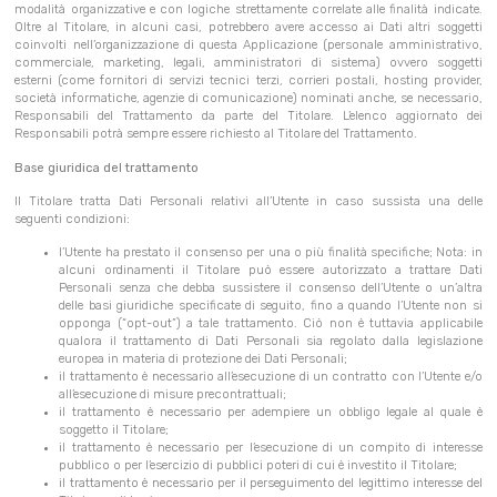
modalità organizzative e con logiche strettamente correlate alle finalità indicate.
Oltre al Titolare, in alcuni casi, potrebbero avere accesso ai Dati altri soggetti
coinvolti nell’organizzazione di questa Applicazione (personale amministrativo,
commerciale, marketing, legali, amministratori di sistema) ovvero soggetti
esterni (come fornitori di servizi tecnici terzi, corrieri postali, hosting provider,
società informatiche, agenzie di comunicazione) nominati anche, se necessario,
Responsabili del Trattamento da parte del Titolare. L’elenco aggiornato dei
Responsabili potrà sempre essere richiesto al Titolare del Trattamento.
Base giuridica del trattamento
Il Titolare tratta Dati Personali relativi all’Utente in caso sussista una delle
seguenti condizioni:
l’Utente ha prestato il consenso per una o più finalità specifiche; Nota: in
alcuni ordinamenti il Titolare può essere autorizzato a trattare Dati
Personali senza che debba sussistere il consenso dell’Utente o un’altra
delle basi giuridiche specificate di seguito, fino a quando l’Utente non si
opponga (“opt-out”) a tale trattamento. Ciò non è tuttavia applicabile
qualora il trattamento di Dati Personali sia regolato dalla legislazione
europea in materia di protezione dei Dati Personali;
il trattamento è necessario all’esecuzione di un contratto con l’Utente e/o
all’esecuzione di misure precontrattuali;
il trattamento è necessario per adempiere un obbligo legale al quale è
soggetto il Titolare;
il trattamento è necessario per l’esecuzione di un compito di interesse
pubblico o per l’esercizio di pubblici poteri di cui è investito il Titolare;
il trattamento è necessario per il perseguimento del legittimo interesse del