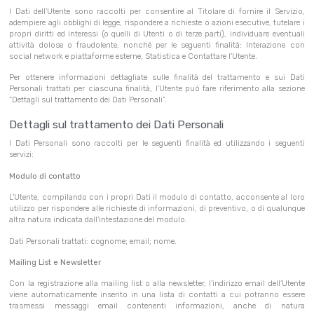
I Dati dell’Utente sono raccolti per consentire al Titolare di fornire il Servizio,
adempiere agli obblighi di legge, rispondere a richieste o azioni esecutive, tutelare i
propri diritti ed interessi (o quelli di Utenti o di terze parti), individuare eventuali
attività dolose o fraudolente, nonché per le seguenti finalità: Interazione con
social network e piattaforme esterne, Statistica e Contattare l’Utente.
Per ottenere informazioni dettagliate sulle finalità del trattamento e sui Dati
Personali trattati per ciascuna finalità, l’Utente può fare riferimento alla sezione
“Dettagli sul trattamento dei Dati Personali”.
Dettagli sul trattamento dei Dati Personali
I Dati Personali sono raccolti per le seguenti finalità ed utilizzando i seguenti
servizi:
Modulo di contatto
L’Utente, compilando con i propri Dati il modulo di contatto, acconsente al loro
utilizzo per rispondere alle richieste di informazioni, di preventivo, o di qualunque
altra natura indicata dall’intestazione del modulo.
Dati Personali trattati: cognome; email; nome.
Mailing List e Newsletter
Con la registrazione alla mailing list o alla newsletter, l’indirizzo email dell’Utente
viene automaticamente inserito in una lista di contatti a cui potranno essere
trasmessi messaggi email contenenti informazioni, anche di natura