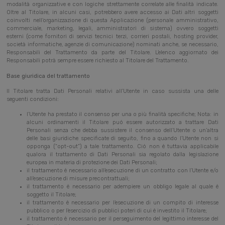
modalità organizzative e con logiche strettamente correlate alle finalità indicate.
Oltre al Titolare, in alcuni casi, potrebbero avere accesso ai Dati altri soggetti
coinvolti nell’organizzazione di questa Applicazione (personale amministrativo,
commerciale, marketing, legali, amministratori di sistema) ovvero soggetti
esterni (come fornitori di servizi tecnici terzi, corrieri postali, hosting provider,
società informatiche, agenzie di comunicazione) nominati anche, se necessario,
Responsabili del Trattamento da parte del Titolare. L’elenco aggiornato dei
Responsabili potrà sempre essere richiesto al Titolare del Trattamento.
Base giuridica del trattamento
Il Titolare tratta Dati Personali relativi all’Utente in caso sussista una delle
seguenti condizioni:
l’Utente ha prestato il consenso per una o più finalità specifiche; Nota: in
alcuni ordinamenti il Titolare può essere autorizzato a trattare Dati
Personali senza che debba sussistere il consenso dell’Utente o un’altra
delle basi giuridiche specificate di seguito, fino a quando l’Utente non si
opponga (“opt-out”) a tale trattamento. Ciò non è tuttavia applicabile
qualora il trattamento di Dati Personali sia regolato dalla legislazione
europea in materia di protezione dei Dati Personali;
il trattamento è necessario all’esecuzione di un contratto con l’Utente e/o
all’esecuzione di misure precontrattuali;
il trattamento è necessario per adempiere un obbligo legale al quale è
soggetto il Titolare;
il trattamento è necessario per l’esecuzione di un compito di interesse
pubblico o per l’esercizio di pubblici poteri di cui è investito il Titolare;
il trattamento è necessario per il perseguimento del legittimo interesse del