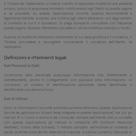
Il Titolare del Trattamento si riserva il diritto di apportare modifiche alla presente
privacy policy in qualunque
momento notificandolo agli Utenti su questa pagina
e, se possibile, su questa Applicazione nonché, qualora tecnicamente e
legalmente fattibile, inviando una notifica agli Utenti attraverso uno degli estremi
di contatto di cui è in possesso. Si prega dunque di consultare con frequenza
questa pagina, facendo riferimento alla data di ultima modifica indicata in fondo.
Qualora le modifiche interessino trattamenti la cui base giuridica è il consenso, il
Titolare provvederà a raccogliere nuovamente il consenso dell’Utente, se
necessario.
Definizioni e riferimenti legali
Dati Personali (o Dati)
Costituisce dato personale qualunque informazione che, direttamente o
indirettamente, anche in collegamento con qualsiasi altra informazione, ivi
compreso un numero di identificazione personale, renda identificata o
identificabile una persona fisica.
Dati di Utilizzo
Sono le informazioni raccolte automaticamente attraverso questa Applicazione
(anche da applicazioni di parti terze integrate in questa Applicazione), tra cui: gli
indirizzi IP o i nomi a dominio dei computer utilizzati dall’Utente che si connette
con questa Applicazione, gli indirizzi in notazione URI (Uniform Resource
Identifier), l’orario della richiesta, il metodo utilizzato nell’inoltrare la richiesta al
server, la dimensione del file ottenuto in risposta, il codice numerico indicante lo