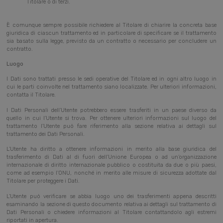
Titolare o di terzi.
È comunque sempre possibile richiedere al Titolare di chiarire la concreta base
giuridica di ciascun trattamento ed in particolare di specificare se il trattamento
sia basato sulla legge, previsto da un contratto o necessario per concludere un
contratto.
Luogo
I Dati sono trattati presso le sedi operative del Titolare ed in ogni altro luogo in
cui le parti coinvolte nel trattamento siano localizzate. Per ulteriori informazioni,
contatta il Titolare.
I Dati Personali dell’Utente potrebbero essere trasferiti in un paese diverso da
quello in cui l’Utente si trova. Per ottenere ulteriori informazioni sul luogo del
trattamento l’Utente può fare riferimento alla sezione relativa ai dettagli sul
trattamento dei Dati Personali.
L’Utente ha diritto a ottenere informazioni in merito alla base giuridica del
trasferimento di Dati al di fuori dell’Unione Europea o ad un’organizzazione
internazionale di diritto internazionale pubblico o costituita da due o più paesi,
come ad esempio l’ONU, nonché in merito alle misure di sicurezza adottate dal
Titolare per proteggere i Dati.
L’Utente può verificare se abbia luogo uno dei trasferimenti appena descritti
esaminando la sezione di questo documento relativa ai dettagli sul trattamento di
Dati Personali o chiedere informazioni al Titolare contattandolo agli estremi
riportati in apertura.