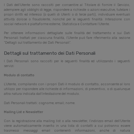
I Dati dell’Utente sono raccolti per consentire al Titolare di fornire il Servizio,
adempiere agli obblighi di legge, rispondere a richieste o azioni esecutive, tutelare i
propri diritti ed interessi (o quelli di Utenti o di terze parti), individuare eventuali
attività dolose o fraudolente, nonché per le seguenti finalità: Interazione con
social network e piattaforme esterne, Statistica e Contattare l’Utente.
Per ottenere informazioni dettagliate sulle finalità del trattamento e sui Dati
Personali trattati per ciascuna finalità, l’Utente può fare riferimento alla sezione
“Dettagli sul trattamento dei Dati Personali”.
Dettagli sul trattamento dei Dati Personali
I Dati Personali sono raccolti per le seguenti finalità ed utilizzando i seguenti
servizi:
Modulo di contatto
L’Utente, compilando con i propri Dati il modulo di contatto, acconsente al loro
utilizzo per rispondere alle richieste di informazioni, di preventivo, o di qualunque
altra natura indicata dall’intestazione del modulo.
Dati Personali trattati: cognome; email; nome.
Mailing List e Newsletter
Con la registrazione alla mailing list o alla newsletter, l’indirizzo email dell’Utente
viene automaticamente inserito in una lista di contatti a cui potranno essere
trasmessi messaggi email contenenti informazioni, anche di natura