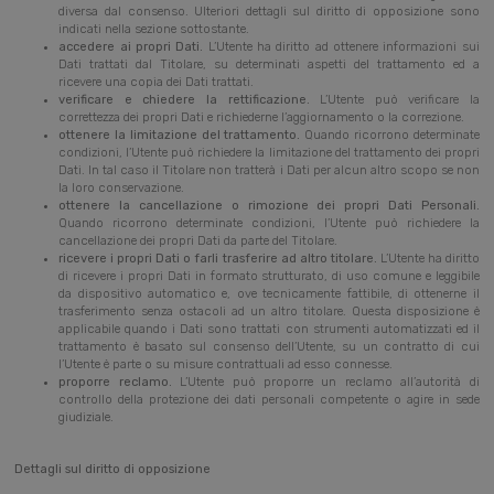
diversa dal consenso. Ulteriori dettagli sul diritto di opposizione sono
indicati nella sezione sottostante.
accedere ai propri Dati.
L’Utente ha diritto ad ottenere informazioni sui
Dati trattati dal Titolare, su determinati aspetti del trattamento ed a
ricevere una copia dei Dati trattati.
verificare e chiedere la rettificazione.
L’Utente può verificare la
correttezza dei propri Dati e richiederne l’aggiornamento o la correzione.
ottenere la limitazione del trattamento.
Quando ricorrono determinate
condizioni, l’Utente può richiedere la limitazione del trattamento dei propri
Dati. In tal caso il Titolare non tratterà i Dati per alcun altro scopo se non
la loro conservazione.
ottenere la cancellazione o rimozione dei propri Dati Personali.
Quando ricorrono determinate condizioni, l’Utente può richiedere la
cancellazione dei propri Dati da parte del Titolare.
ricevere i propri Dati o farli trasferire ad altro titolare.
L’Utente ha diritto
di ricevere i propri Dati in formato strutturato, di uso comune e leggibile
da dispositivo automatico e, ove tecnicamente fattibile, di ottenerne il
trasferimento senza ostacoli ad un altro titolare. Questa disposizione è
applicabile quando i Dati sono trattati con strumenti automatizzati ed il
trattamento è basato sul consenso dell’Utente, su un contratto di cui
l’Utente è parte o su misure contrattuali ad esso connesse.
proporre reclamo.
L’Utente può proporre un reclamo all’autorità di
controllo della protezione dei dati personali competente o agire in sede
giudiziale.
Dettagli sul diritto di opposizione