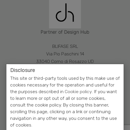
Partner of Design Hub
BLIFASE SRL
Via Pio Paschini 14
33040 Corno di Rosazzo UD
ITALY
Disclosure
This site or third-party tools used by this make use of
VAT 02266890306
cookies necessary for the operation and useful for
the purposes described in
Cookie policy
. If you want
Phone:
+39 0432 759051
- Fax +39 0432 753190
to learn more or opt out of all or some cookies,
blifase@blifase.it
consult the cookie policy. By closing this banner,
scrolling this page, clicking on a link or continuing
navigation in any other way, you consent to the use
of cookies.