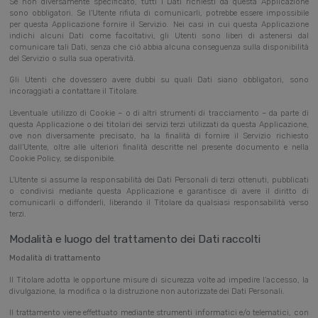
Se non diversamente specificato, tutti i Dati richiesti da questa Applicazione
sono obbligatori. Se l’Utente rifiuta di comunicarli, potrebbe essere impossibile
per questa Applicazione fornire il Servizio. Nei casi in cui questa Applicazione
indichi alcuni Dati come facoltativi, gli Utenti sono liberi di astenersi dal
comunicare tali Dati, senza che ciò abbia alcuna conseguenza sulla disponibilità
del Servizio o sulla sua operatività.
Gli Utenti che dovessero avere dubbi su quali Dati siano obbligatori, sono
incoraggiati a contattare il Titolare.
L’eventuale utilizzo di Cookie – o di altri strumenti di tracciamento – da parte di
questa Applicazione o dei titolari dei servizi terzi utilizzati da questa Applicazione,
ove non diversamente precisato, ha la finalità di fornire il Servizio richiesto
dall’Utente, oltre alle ulteriori finalità descritte nel presente documento e nella
Cookie Policy, se disponibile.
L’Utente si assume la responsabilità dei Dati Personali di terzi ottenuti, pubblicati
o condivisi mediante questa Applicazione e garantisce di avere il diritto di
comunicarli o diffonderli, liberando il Titolare da qualsiasi responsabilità verso
terzi.
Modalità e luogo del trattamento dei Dati raccolti
Modalità di trattamento
Il Titolare adotta le opportune misure di sicurezza volte ad impedire l’accesso, la
divulgazione, la modifica o la distruzione non autorizzate dei Dati Personali.
Il trattamento viene effettuato mediante strumenti informatici e/o telematici, con