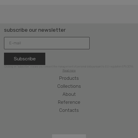
subscribe our newsletter
Subscribe
Clicking on “subscribe” means you consent the management of personal data pursuant to EU regulation 679/2016.
Read more
Products
Collections
About
Reference
Contacts