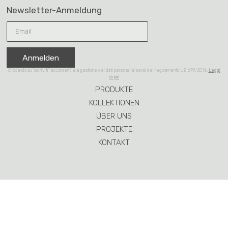
Newsletter-Anmeldung
Anmelden
Cliccando su “iscriviti” acconsenti alla gestione dei dati personali ai sensi del regolamento UE 679/2016.
Leggi
di più
PRODUKTE
KOLLEKTIONEN
ÜBER UNS
PROJEKTE
KONTAKT