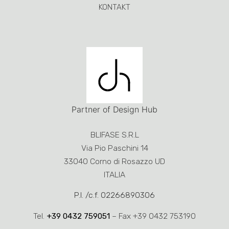
KONTAKT
Partner of Design Hub
BLIFASE S.R.L
Via Pio Paschini 14
33040 Corno di Rosazzo UD
ITALIA
P.I. /c.f. 02266890306
Tel.
+39 0432 759051
– Fax +39 0432 753190