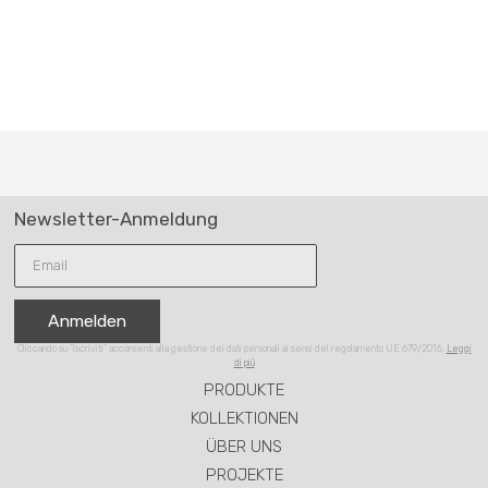
Newsletter-Anmeldung
Anmelden
Cliccando su “iscriviti” acconsenti alla gestione dei dati personali ai sensi del regolamento UE 679/2016.
Leggi
di più
PRODUKTE
KOLLEKTIONEN
ÜBER UNS
PROJEKTE