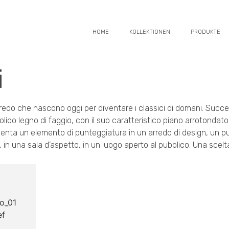
HOME
KOLLEKTIONEN
PRODUKTE
i
rredo che nascono oggi per diventare i classici di domani. Succed
solido legno di faggio, con il suo caratteristico piano arrotondat
ta un elemento di punteggiatura in un arredo di design, un pun
in una sala d’aspetto, in un luogo aperto al pubblico. Una scelt