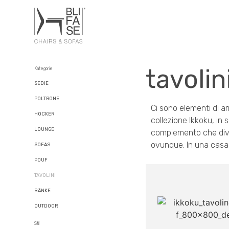
tavolin
Kategorie
SEDIE
POLTRONE
Ci sono elementi di a
HOCKER
collezione Ikkoku, in 
LOUNGE
complemento che diven
ovunque. In una casa, 
SOFAS
POUF
TAVOLINI
BÄNKE
OUTDOOR
Stil