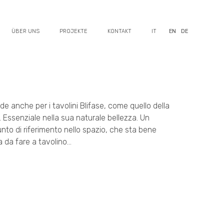
ÜBER UNS
PROJEKTE
KONTAKT
IT
EN
DE
e anche per i tavolini Blifase, come quello della
o. Essenziale nella sua naturale bellezza. Un
to di riferimento nello spazio, che sta bene
a da fare a tavolino…