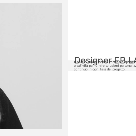
Designer EB 
Il nostro studio tecnico mette a disposizi
creatività per fornire soluzioni personali
continuo in ogni fase del progetto.