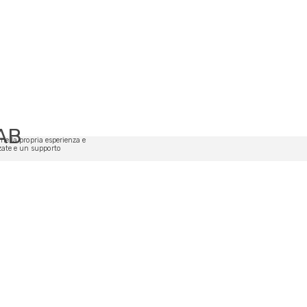
LAB
one la propria esperienza e
zzate e un supporto