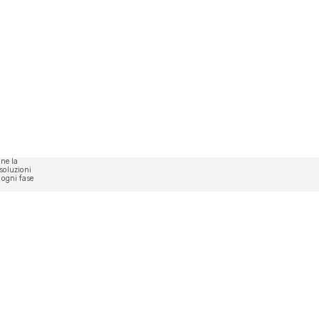
one la
 soluzioni
 ogni fase