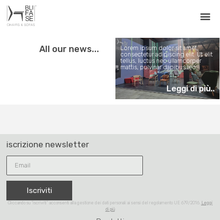
BLIFASE AL SALONE
DEL MOBILE DI
MILANO 2022
All our news...
Lorem ipsum dolor sit amet,
consectetur adipiscing elit. Ut elit
tellus, luctus nec ullamcorper
mattis, pulvinar dapibus leo.
Leggi di più..
iscrizione newsletter
Iscriviti
Cliccando su “iscriviti” acconsenti alla gestione dei dati personali ai sensi del regolamento UE 679/2016.
Leggi
di più