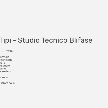
Tipi - Studio Tecnico Blifase
e nel 1930 e
o
ustriale.
razione con
varie
su quello
sedie,
ade e tessuti
scimenti.
lizzato dallo