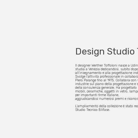
Design Studio 
Il designer Werther Toffoloni nasce a Udin
studia a Venezia dedicandosi, subito dop
all’insegnamento e alla progettazione ind
Svolge l’attività professionale in collabo
Piero Palange fino al 1975. Collabora con 
industrie sul piano della progettazione e 
della consulenza generale. Ha progettato 
mobili, ceramiche, oggetti in vetro, lamp
per importanti firme italiane,
aggiudicandosi numerosi premi e ricono
L’ampliamento della collezione é stato rea
Studio Tecnico Blifase.