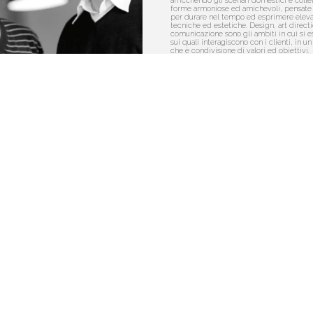
arricchendo gli scenari domestici e collet
forme armoniose ed amichevoli, pensate 
per durare nel tempo ed esprimere eleva
tecniche ed estetiche. Design, art direct
comunicazione sono gli ambiti in cui si 
sui quali interagiscono con i clienti, in u
che è condivisione di valori ed obiettivi.